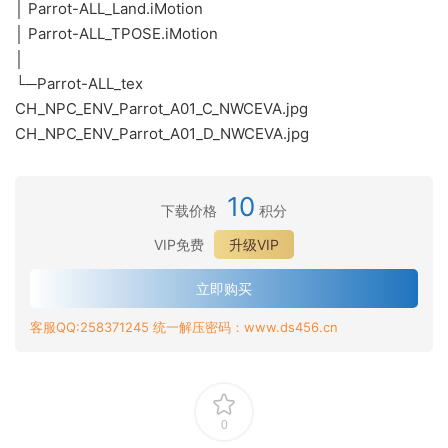
│ Parrot-ALL_Land.iMotion
│ Parrot-ALL_TPOSE.iMotion
│
└─Parrot-ALL_tex
CH_NPC_ENV_Parrot_A01_C_NWCEVA.jpg
CH_NPC_ENV_Parrot_A01_D_NWCEVA.jpg
10
下载价格
积分
VIP免费
升级VIP
立即购买
客服QQ:258371245 统一解压密码：www.ds456.cn
0