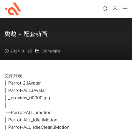
鹦鹉 + 配套动画
2024-01-25
iClone动物
文件列表
│ Parrot-2.iAvatar
│ Parrot-ALL.iAvatar
│ _preview_00000.jpg
│
├─Parrot-ALL_imotion
│ Parrot-ALL_Idle.iMotion
│ Parrot-ALL_IdleClean.iMotion