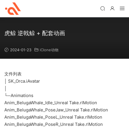
虎鲸 逆戟鲸 + 配套动画
2024-01-23
iClone动物
文件列表
│ SK_Orca.iAvatar
│
└─Animations
Anim_BelugaWhale_Idle_Unreal Take.rlMotion
Anim_BelugaWhale_PoseJaw_Unreal Take.rlMotion
Anim_BelugaWhale_PoseL_Unreal Take.rlMotion
Anim_BelugaWhale_PoseR_Unreal Take.rlMotion