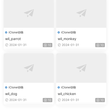
iClone动物
iClone动物
wil_parrot
wil_monkey
2024-01-31
2024-01-31
10
10
iClone动物
iClone动物
wil_dog
wil_chicken
2024-01-31
2024-01-31
10
10