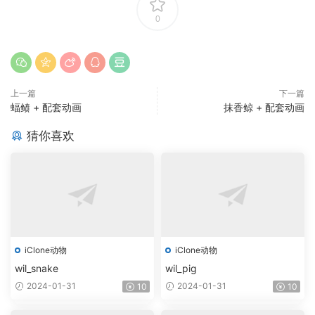
0
上一篇
下一篇
蝠鲼 + 配套动画
抹香鲸 + 配套动画
猜你喜欢
iClone动物
iClone动物
wil_snake
wil_pig
2024-01-31
2024-01-31
10
10