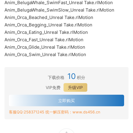
Anim_BelugaWhale_SwimFast_Unreal Take.rlMotion
Anim_BelugaWhale_SwimSlow_Unreal Take.rlMotion
Anim_Orca_Beached_Unreal Take.rlMotion
Anim_Orca_Begging_Unreal Take.rlMotion
Anim_Orca_Eating_Unreal Take.rlMotion
Anim_Orca_Fast_Unreal Take.rlMotion
Anim_Orca_Glide_Unreal Take.rlMotion
Anim_Orca_Swim_Unreal Take.rlMotion
10
下载价格
积分
VIP免费
升级VIP
立即购买
客服QQ:258371245 统一解压密码：www.ds456.cn