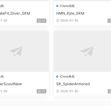
动画
iClone动画
leFit_Diver_SKM
HMN_Kyle_SKM
1-30
2024-01-30
10
角色
iClone角色
derScoutNew
SK_SpiderArmored
1-30
2024-01-30
10