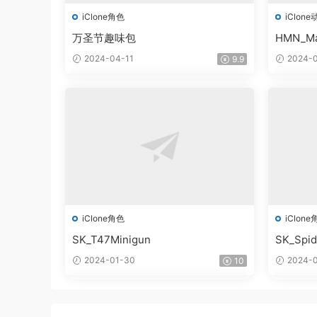
iClone角色
iClone
万圣节趣味包
HMN_Ma
2024-04-11
2024-0
9.9
iClone角色
iClone
SK_T47Minigun
SK_Spi
2024-01-30
2024-0
10