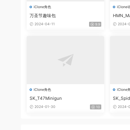
iClone角色
iClone
万圣节趣味包
HMN_Ma
2024-04-11
2024-0
9.9
iClone角色
iClone
SK_T47Minigun
SK_Spi
2024-01-30
2024-0
10