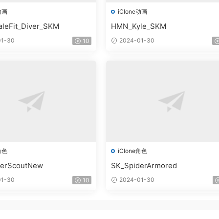
动画
iClone动画
leFit_Diver_SKM
HMN_Kyle_SKM
1-30
2024-01-30
10
角色
iClone角色
derScoutNew
SK_SpiderArmored
1-30
2024-01-30
10