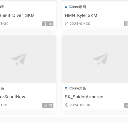
动画
iClone动画
leFit_Diver_SKM
HMN_Kyle_SKM
1-30
2024-01-30
10
角色
iClone角色
derScoutNew
SK_SpiderArmored
1-30
2024-01-30
10