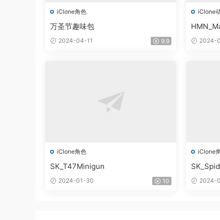
iClone角色
iClone
万圣节趣味包
HMN_Ma
2024-04-11
2024-0
9.9
iClone角色
iClone
SK_T47Minigun
SK_Spi
2024-01-30
2024-0
10