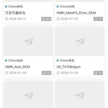
iClone角色
iClone动画
万圣节趣味包
HMN_MaleFit_Diver_SKM
2024-04-11
2024-01-30
9.9
10
iClone动画
iClone角色
HMN_Kyle_SKM
SK_T47Minigun
2024-01-30
2024-01-30
20
10