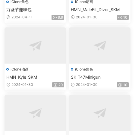
iClone角色
iClone动画
万圣节趣味包
HMN_MaleFit_Diver_SKM
2024-04-11
2024-01-30
9.9
10
iClone动画
iClone角色
HMN_Kyle_SKM
SK_T47Minigun
2024-01-30
2024-01-30
20
10