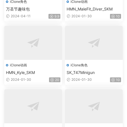
iClone角色
iClone动画
万圣节趣味包
HMN_MaleFit_Diver_SKM
2024-04-11
2024-01-30
9.9
10
iClone动画
iClone角色
HMN_Kyle_SKM
SK_T47Minigun
2024-01-30
2024-01-30
20
10