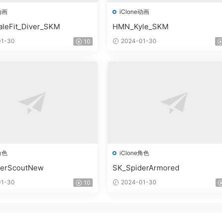
动画
iClone动画
leFit_Diver_SKM
HMN_Kyle_SKM
1-30
2024-01-30
10
角色
iClone角色
derScoutNew
SK_SpiderArmored
1-30
2024-01-30
10