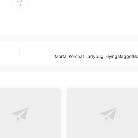
0
Mortal Kombat Ladybug_FlyingMaggotB