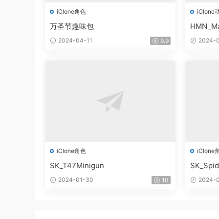
iClone角色
iClone
万圣节趣味包
HMN_Ma
2024-04-11
2024-0
9.9
iClone角色
iClone
SK_T47Minigun
SK_Spi
2024-01-30
2024-0
10