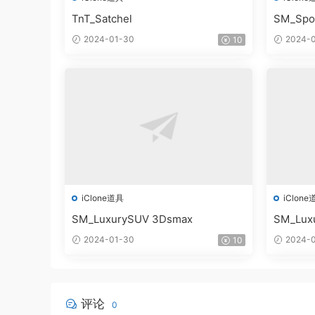
TnT_Satchel
SM_Spor
2024-01-30
2024-0
10
iClone道具
iClone
SM_LuxurySUV 3Dsmax
SM_Lux
2024-01-30
2024-0
10
评论
0