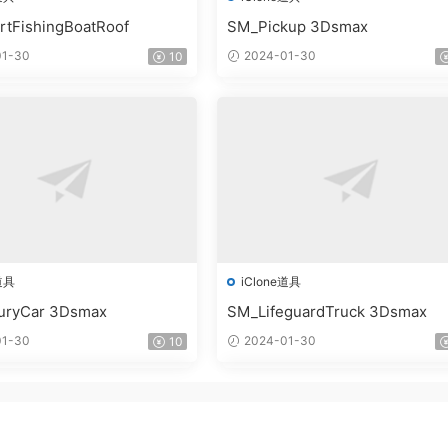
tFishingBoatRoof
SM_Pickup 3Dsmax
1-30
2024-01-30
10
道具
iClone道具
uryCar 3Dsmax
SM_LifeguardTruck 3Dsmax
1-30
2024-01-30
10