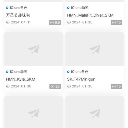
iClone角色
iClone动画
万圣节趣味包
HMN_MaleFit_Diver_SKM
2024-04-11
2024-01-30
9.9
10
iClone动画
iClone角色
HMN_Kyle_SKM
SK_T47Minigun
2024-01-30
2024-01-30
20
10