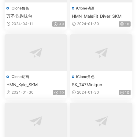
iClone角色
iClone动画
万圣节趣味包
HMN_MaleFit_Diver_SKM
2024-04-11
2024-01-30
9.9
10
iClone动画
iClone角色
HMN_Kyle_SKM
SK_T47Minigun
2024-01-30
2024-01-30
20
10