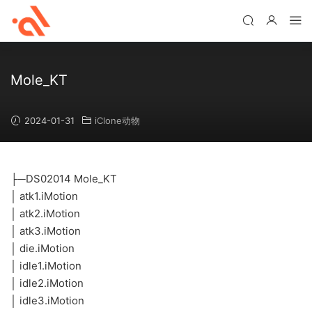
Mole_KT
2024-01-31
iClone动物
├─DS02014 Mole_KT
│ atk1.iMotion
│ atk2.iMotion
│ atk3.iMotion
│ die.iMotion
│ idle1.iMotion
│ idle2.iMotion
│ idle3.iMotion