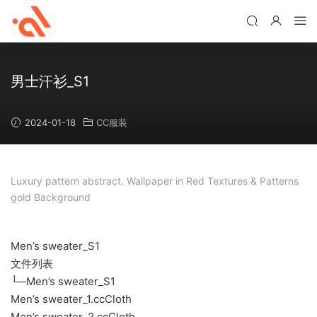
男士汗衫_S1
2024-01-18
CC服装
Luxury pattern abstract. Wallpaper in Red Textures & Patterns
gold Background
Men’s sweater_S1
文件列表
└─Men’s sweater_S1
Men’s sweater_1.ccCloth
Men’s sweater_2.ccCloth