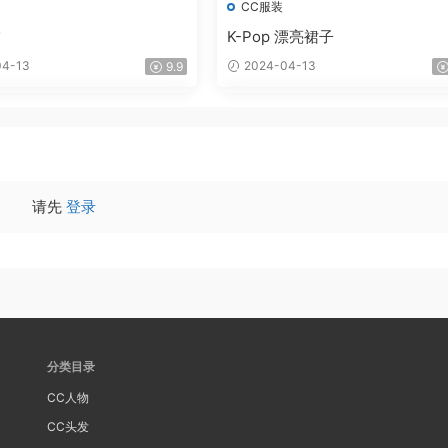
CC服装
饰
K-Pop 漂亮裙子
4-13
2024-04-13
9.9
请先
登录
分类目录
CC人物
CC头发