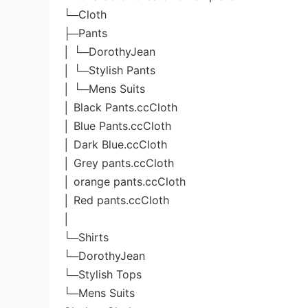
└─Cloth
├─Pants
│ └─DorothyJean
│ └─Stylish Pants
│ └─Mens Suits
│ Black Pants.ccCloth
│ Blue Pants.ccCloth
│ Dark Blue.ccCloth
│ Grey pants.ccCloth
│ orange pants.ccCloth
│ Red pants.ccCloth
│
└─Shirts
└─DorothyJean
└─Stylish Tops
└─Mens Suits