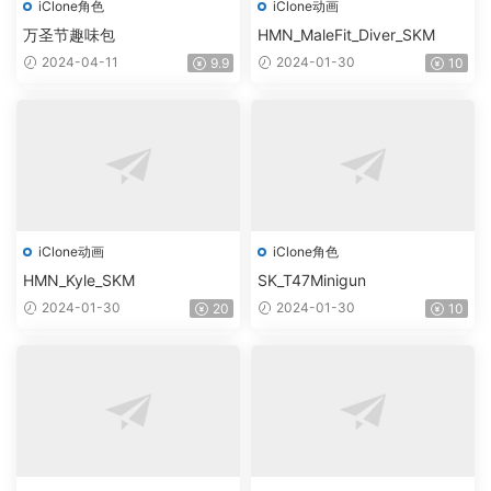
iClone角色
iClone动画
万圣节趣味包
HMN_MaleFit_Diver_SKM
2024-04-11
2024-01-30
9.9
10
iClone动画
iClone角色
HMN_Kyle_SKM
SK_T47Minigun
2024-01-30
2024-01-30
20
10