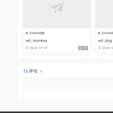
iClone动物
iClone
wil_monkey
wil_dog
2024-01-31
2024-0
10
评论
0