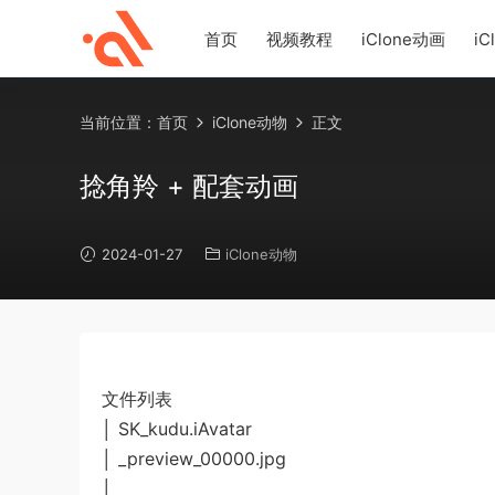
首页
视频教程
iClone动画
iC
当前位置：
首页
iClone动物
正文
捻角羚 + 配套动画
2024-01-27
iClone动物
文件列表
│ SK_kudu.iAvatar
│ _preview_00000.jpg
│