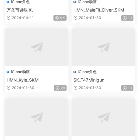
iClone角色
iClone动画
万圣节趣味包
HMN_MaleFit_Diver_SKM
2024-04-11
2024-01-30
9.9
10
iClone动画
iClone角色
HMN_Kyle_SKM
SK_T47Minigun
2024-01-30
2024-01-30
20
10