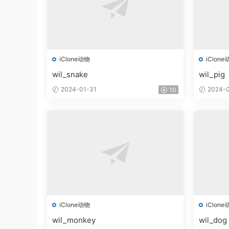
iClone动物
iClone
wil_snake
wil_pig
2024-01-31
2024-0
10
iClone动物
iClone
wil_monkey
wil_dog