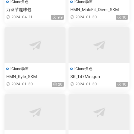
iClone角色
iClone动画
万圣节趣味包
HMN_MaleFit_Diver_SKM
2024-04-11
2024-01-30
9.9
10
iClone动画
iClone角色
HMN_Kyle_SKM
SK_T47Minigun
2024-01-30
2024-01-30
20
10