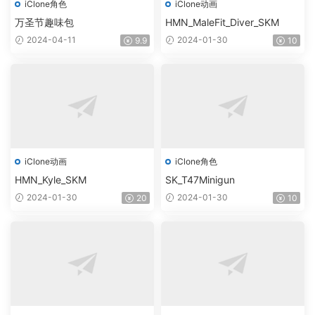
iClone角色
iClone动画
万圣节趣味包
HMN_MaleFit_Diver_SKM
2024-04-11
2024-01-30
9.9
10
iClone动画
iClone角色
HMN_Kyle_SKM
SK_T47Minigun
2024-01-30
2024-01-30
20
10