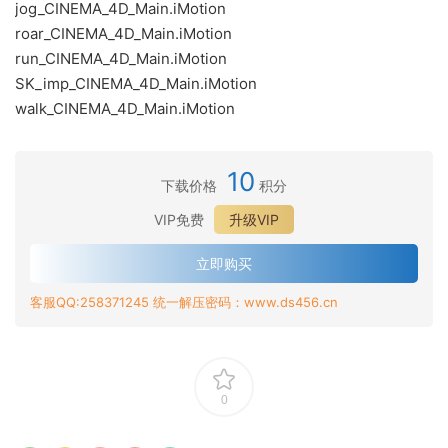
jog_CINEMA_4D_Main.iMotion
roar_CINEMA_4D_Main.iMotion
run_CINEMA_4D_Main.iMotion
SK_imp_CINEMA_4D_Main.iMotion
walk_CINEMA_4D_Main.iMotion
10
下载价格
积分
VIP免费
升级VIP
立即购买
客服QQ:258371245 统一解压密码：www.ds456.cn
0