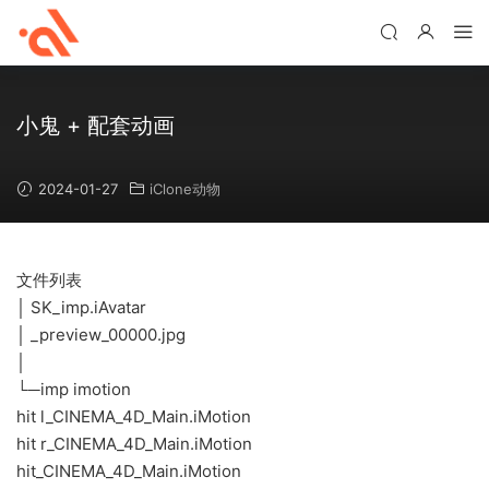
小鬼 + 配套动画
2024-01-27
iClone动物
文件列表
│ SK_imp.iAvatar
│ _preview_00000.jpg
│
└─imp imotion
hit l_CINEMA_4D_Main.iMotion
hit r_CINEMA_4D_Main.iMotion
hit_CINEMA_4D_Main.iMotion