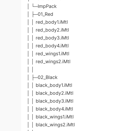
│ └─ImpPack
│ ├─01_Red
│ │ red_body1.iMtl
│ │ red_body2.iMtl
│ │ red_body3.iMtl
│ │ red_body4.iMtl
│ │ red_wings1.iMtl
│ │ red_wings2.iMtl
│ │
│ ├─02_Black
│ │ black_body1.iMtl
│ │ black_body2.iMtl
│ │ black_body3.iMtl
│ │ black_body4.iMtl
│ │ black_wings1.iMtl
│ │ black_wings2.iMtl