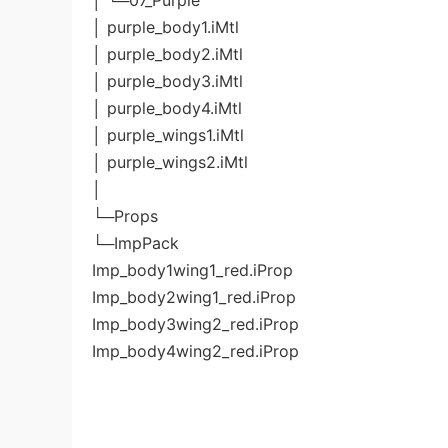
│ └─07_Purple
│ purple_body1.iMtl
│ purple_body2.iMtl
│ purple_body3.iMtl
│ purple_body4.iMtl
│ purple_wings1.iMtl
│ purple_wings2.iMtl
│
└─Props
└─ImpPack
Imp_body1wing1_red.iProp
Imp_body2wing1_red.iProp
Imp_body3wing2_red.iProp
Imp_body4wing2_red.iProp