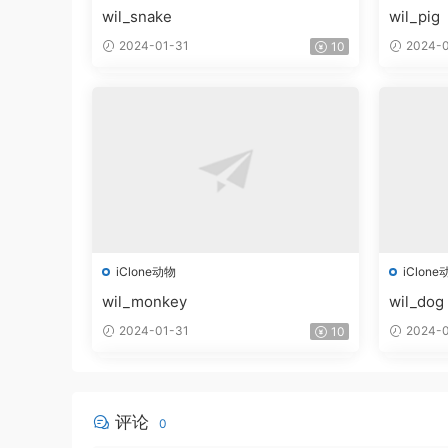
wil_snake
wil_pig
2024-01-31
2024-0
10
iClone动物
iClone
wil_monkey
wil_dog
2024-01-31
2024-0
10
评论
0