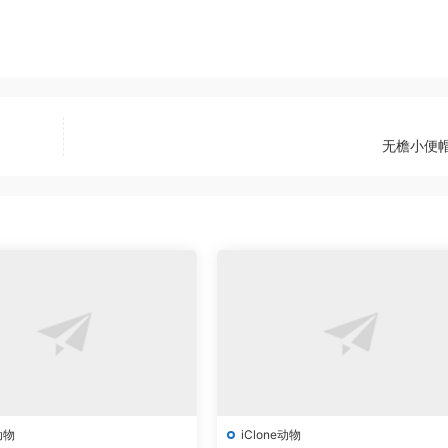
无檐小便帽
动物
iClone动物