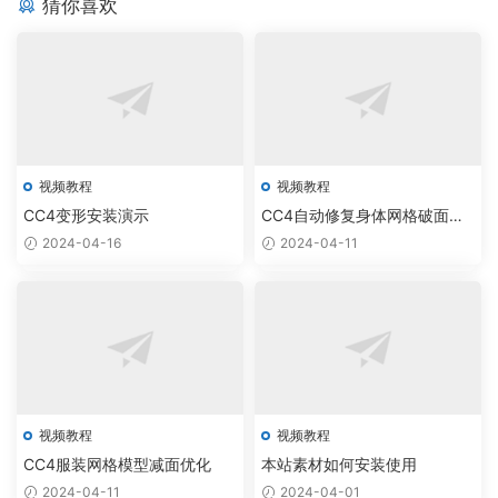
合
演
力
猜你喜欢
动
器
器
、
量
画
控
混
与
件
音
速
器
度
、
控
空
制
闲
视频教程
视频教程
CC4变形安装演示
CC4自动修复身体网格破面穿
模
2024-04-16
2024-04-11
视频教程
视频教程
CC4服装网格模型减面优化
本站素材如何安装使用
2024-04-11
2024-04-01