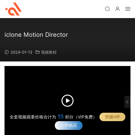
iclone Motion Director
2024-01-13
视频教程
1
2
·
如
·
何
15
如
全套视频观看价格合计为
积分（VIP免费）
升级VIP
·
秒
何
M
立即购买
·
制
简
o
运
3