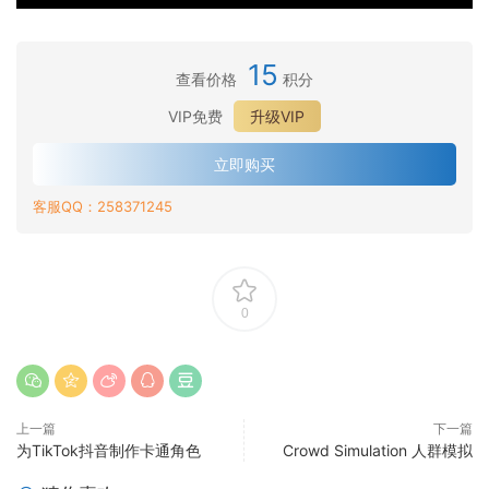
·
化
t
动
D
用
角
·
i
导
动
运
色
运
o
·
向
15
画
动
动
查看价格
积分
动
n
使
器
_
·
导
画
导
D
用
的
运
VIP免费
升级VIP
使
向
·
向
i
运
行
动
用
器
运
器
r
·
动
人
控
立即购买
X
与
动
的
e
自
导
动
制
·
b
物
导
运
c
客服QQ：258371245
定
向
作
器
手
o
理
·
向
动
t
义
器
_
入
势
x
制
运
器
数
o
闲
对
直
门
剪
控
作
动
的
据
r
置
曲
接
辑
制
足
导
新
扩
运
和
面
移
和
器
球
0
向
增
展
动
执
和
动
动
导
游
器
功
跑
行
地
并
作
航
戏
中
能
步
运
形
创
剪
和
的
自
包
动
做
建
辑
运
运
定
-
导
出
自
上一篇
下一篇
动
动
义
多
向
反
为TikTok抖音制作卡通角色
Crowd Simulation 人群模拟
定
控
混
表
向
器
应
义
制