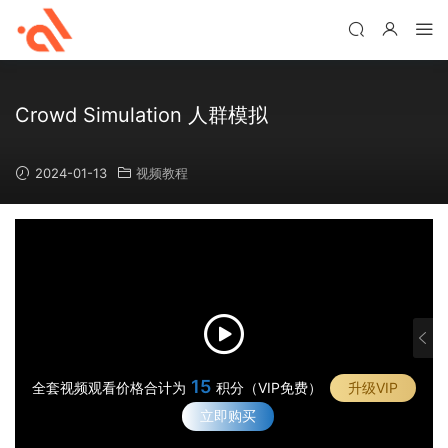
Crowd Simulation 人群模拟
2024-01-13
视频教程
1
2
·
使
·
用
15
与
全套视频观看价格合计为
积分（VIP免费）
升级VIP
·
M
O
人
立即购买
·
o
m
群
人
t