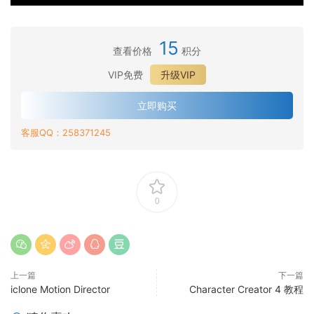
·
n
模
群
i
人
i
·
拟
模
o
群
v
人
入
·
拟
15
n
模
e
查看价格
积分
群
门
人
演
D
·
拟
r
模
群
员
i
VIP免费
升级VIP
人
高
s
·
拟
模
组
r
群
级
e
人
人
·
拟
e
立即购买
模
双
群
群
人
导
c
·
拟
向
模
生
客服QQ：258371245
群
航
t
人
稳
实
·
拟
成
模
网
o
群
定
时
人
走
拟
络
r
模
行
同
群
道
自
制
拟
走
步
模
定
作
O
动
0
，
拟
义
人
m
画
用
自
和
群
n
于
定
展
或
i
3
义
开
N
v
D
演
P
上一篇
下一篇
e
人
员
iclone Motion Director
Character Creator 4 教程
C
r
群
组
动
s
模