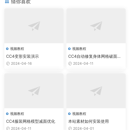
猜你喜欢
画
e
拟
实
和
时
数
同
字
步
双
胞
胎
视频教程
视频教程
CC4变形安装演示
CC4自动修复身体网格破面穿
模
2024-04-16
2024-04-11
视频教程
视频教程
CC4服装网格模型减面优化
本站素材如何安装使用
2024-04-11
2024-04-01