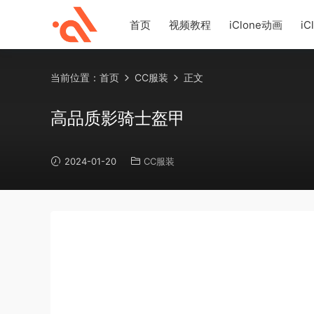
首页
视频教程
iClone动画
iC
当前位置：
首页
CC服装
正文
高品质影骑士盔甲
2024-01-20
CC服装