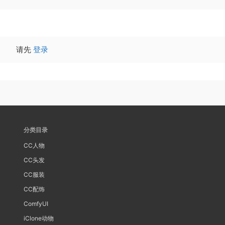
请先
登录
分类目录
CC人物
CC头发
CC服装
CC配饰
ComfyUI
iClone动物