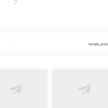
0
female_armo