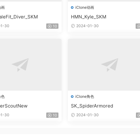
动画
iClone动画
leFit_Diver_SKM
HMN_Kyle_SKM
1-30
2024-01-30
10
角色
iClone角色
derScoutNew
SK_SpiderArmored
1-30
2024-01-30
10