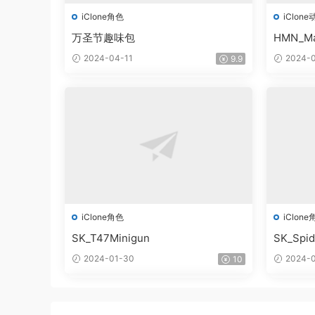
iClone角色
iClone
万圣节趣味包
HMN_Ma
2024-04-11
2024-0
9.9
iClone角色
iClone
SK_T47Minigun
SK_Spi
2024-01-30
2024-0
10