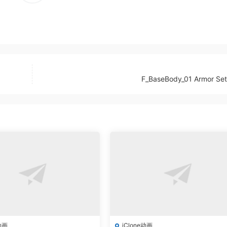
F_BaseBody_01 Armor Set
动画
iClone动画