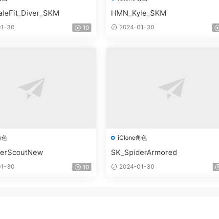
leFit_Diver_SKM
HMN_Kyle_SKM
1-30
2024-01-30
10
角色
iClone角色
derScoutNew
SK_SpiderArmored
1-30
2024-01-30
10