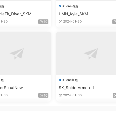
动画
iClone动画
leFit_Diver_SKM
HMN_Kyle_SKM
1-30
2024-01-30
10
角色
iClone角色
derScoutNew
SK_SpiderArmored
1-30
2024-01-30
10