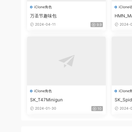
iClone角色
iClone
万圣节趣味包
HMN_Ma
2024-04-11
2024-0
9.9
iClone角色
iClone
SK_T47Minigun
SK_Spi
2024-01-30
2024-0
10