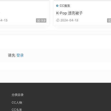
CC服装
饰
K-Pop 漂亮裙子
4-13
2024-04-13
9.9
请先
登录
分类目录
CC人物
CC头发