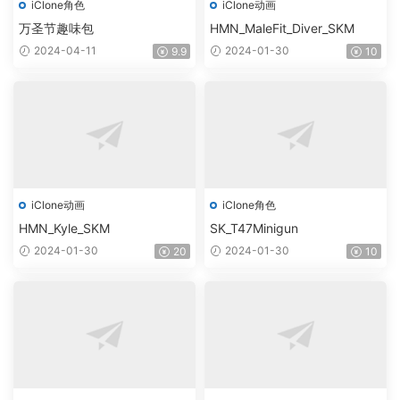
iClone角色
iClone动画
万圣节趣味包
HMN_MaleFit_Diver_SKM
2024-04-11
2024-01-30
9.9
10
iClone动画
iClone角色
HMN_Kyle_SKM
SK_T47Minigun
2024-01-30
2024-01-30
20
10