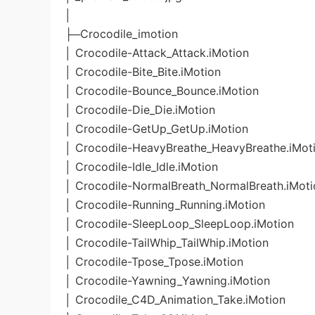
│
├─Crocodile_imotion
│ Crocodile-Attack_Attack.iMotion
│ Crocodile-Bite_Bite.iMotion
│ Crocodile-Bounce_Bounce.iMotion
│ Crocodile-Die_Die.iMotion
│ Crocodile-GetUp_GetUp.iMotion
│ Crocodile-HeavyBreathe_HeavyBreathe.iMot
│ Crocodile-Idle_Idle.iMotion
│ Crocodile-NormalBreath_NormalBreath.iMoti
│ Crocodile-Running_Running.iMotion
│ Crocodile-SleepLoop_SleepLoop.iMotion
│ Crocodile-TailWhip_TailWhip.iMotion
│ Crocodile-Tpose_Tpose.iMotion
│ Crocodile-Yawning_Yawning.iMotion
│ Crocodile_C4D_Animation_Take.iMotion