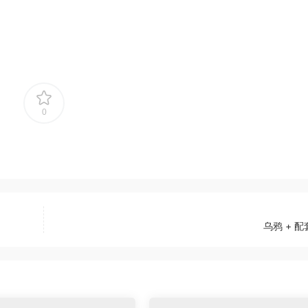
0
乌鸦 + 