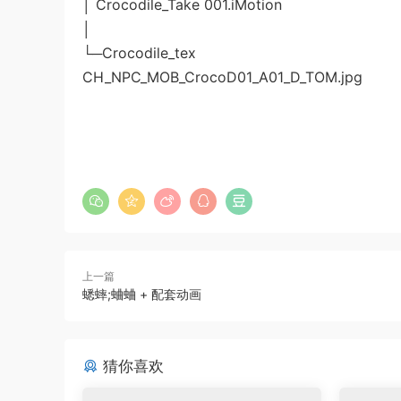
│ Crocodile_Take 001.iMotion
│
└─Crocodile_tex
CH_NPC_MOB_CrocoD01_A01_D_TOM.jpg
上一篇
蟋蟀;蛐蛐 + 配套动画
猜你喜欢