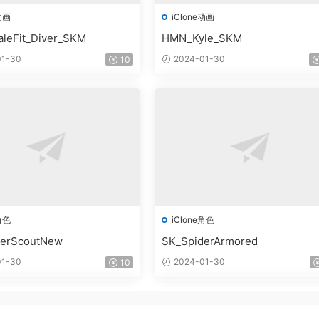
动画
iClone动画
leFit_Diver_SKM
HMN_Kyle_SKM
1-30
2024-01-30
10
角色
iClone角色
derScoutNew
SK_SpiderArmored
1-30
2024-01-30
10