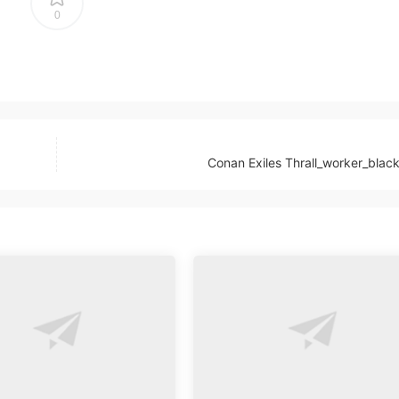
0
Conan Exiles Thrall_worker_blac