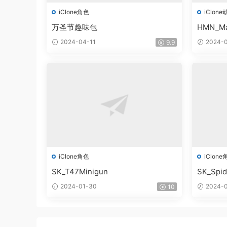
iClone角色
iClone
万圣节趣味包
HMN_Ma
2024-04-11
2024-0
9.9
iClone角色
iClone
SK_T47Minigun
SK_Spi
2024-01-30
2024-0
10