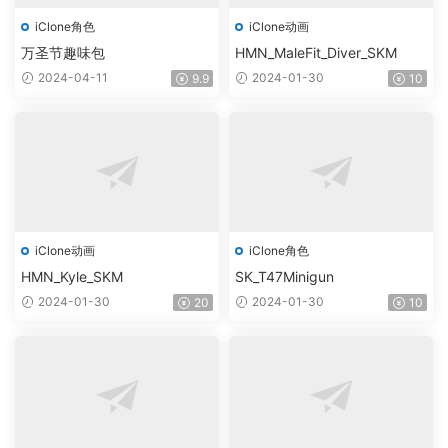
iClone角色
iClone动画
万圣节趣味包
HMN_MaleFit_Diver_SKM
2024-04-11
2024-01-30
9.9
10
iClone动画
iClone角色
HMN_Kyle_SKM
SK_T47Minigun
2024-01-30
2024-01-30
20
10