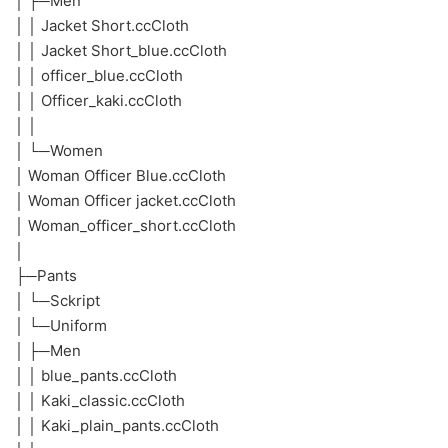
│ ├─Men
│ │ Jacket Short.ccCloth
│ │ Jacket Short_blue.ccCloth
│ │ officer_blue.ccCloth
│ │ Officer_kaki.ccCloth
│ │
│ └─Women
│ Woman Officer Blue.ccCloth
│ Woman Officer jacket.ccCloth
│ Woman_officer_short.ccCloth
│
├─Pants
│ └─Sckript
│ └─Uniform
│ ├─Men
│ │ blue_pants.ccCloth
│ │ Kaki_classic.ccCloth
│ │ Kaki_plain_pants.ccCloth