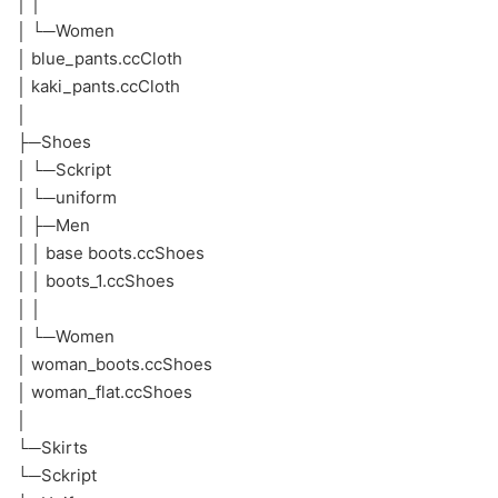
│ │
│ └─Women
│ blue_pants.ccCloth
│ kaki_pants.ccCloth
│
├─Shoes
│ └─Sckript
│ └─uniform
│ ├─Men
│ │ base boots.ccShoes
│ │ boots_1.ccShoes
│ │
│ └─Women
│ woman_boots.ccShoes
│ woman_flat.ccShoes
│
└─Skirts
└─Sckript