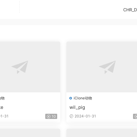
CHR_D
动物
iClone动物
ke
wil_pig
1-31
2024-01-31
10