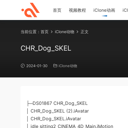
首页
视频教程
iClone动画
iC
当前位置：
首页
iClone动物
正文
CHR_Dog_SKEL
2024-01-30
iClone动物
├─DS01867 CHR_Dog_SKEL
│ CHR_Dog_SKEL (2).iAvatar
│ CHR_Dog_SKEL.iAvatar
│ idle sitting2_CINEMA_4D_Main.iMotion