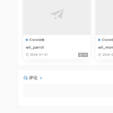
iClone动物
iClone
wil_parrot
wil_mo
2024-01-31
2024-0
10
评论
0