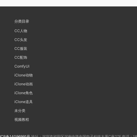
分类目录
CC人物
CC头发
CC服装
CC配饰
ComfyUI
iClone动物
iClone动画
iClone角色
iClone道具
未分类
视频教程
ICP备14096991号
地址：深圳市福田区深南中路中国电子科技大厦C座27F 电话：188202