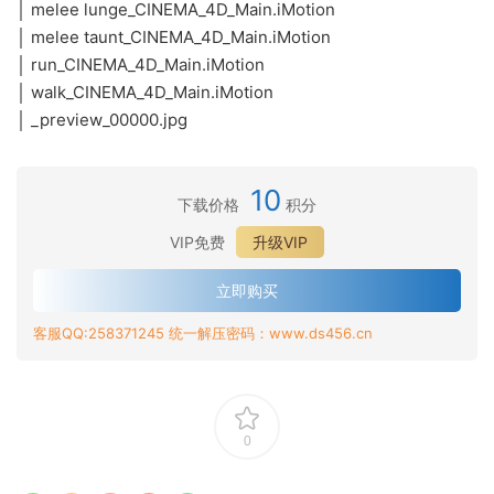
│ melee lunge_CINEMA_4D_Main.iMotion
│ melee taunt_CINEMA_4D_Main.iMotion
│ run_CINEMA_4D_Main.iMotion
│ walk_CINEMA_4D_Main.iMotion
│ _preview_00000.jpg
10
下载价格
积分
VIP免费
升级VIP
立即购买
客服QQ:258371245 统一解压密码：www.ds456.cn
0