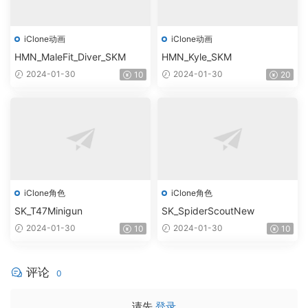
iClone动画
iClone动画
HMN_MaleFit_Diver_SKM
HMN_Kyle_SKM
2024-01-30
2024-01-30
10
20
iClone角色
iClone角色
SK_T47Minigun
SK_SpiderScoutNew
2024-01-30
2024-01-30
10
10
评论
0
请先
登录