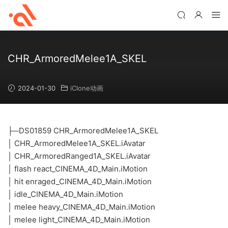
CHR_ArmoredMelee1A_SKEL
2024-01-30
iClone动画
├─DS01859 CHR_ArmoredMelee1A_SKEL
│ CHR_ArmoredMelee1A_SKEL.iAvatar
│ CHR_ArmoredRanged1A_SKEL.iAvatar
│ flash react_CINEMA_4D_Main.iMotion
│ hit enraged_CINEMA_4D_Main.iMotion
│ idle_CINEMA_4D_Main.iMotion
│ melee heavy_CINEMA_4D_Main.iMotion
│ melee light_CINEMA_4D_Main.iMotion