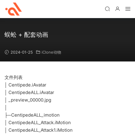
蜈蚣 + 配套动画
2024-01-25
iClone动物
文件列表
│ Centipede.iAvatar
│ CentipedeALL.iAvatar
│ _preview_00000.jpg
│
├─CentipedeALL_imotion
│ CentipedeALL_Attack.iMotion
│ CentipedeALL_Attack1.iMotion