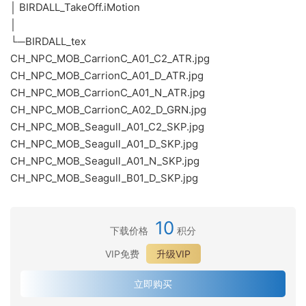
│ BIRDALL_TakeOff.iMotion
│
└─BIRDALL_tex
CH_NPC_MOB_CarrionC_A01_C2_ATR.jpg
CH_NPC_MOB_CarrionC_A01_D_ATR.jpg
CH_NPC_MOB_CarrionC_A01_N_ATR.jpg
CH_NPC_MOB_CarrionC_A02_D_GRN.jpg
CH_NPC_MOB_Seagull_A01_C2_SKP.jpg
CH_NPC_MOB_Seagull_A01_D_SKP.jpg
CH_NPC_MOB_Seagull_A01_N_SKP.jpg
CH_NPC_MOB_Seagull_B01_D_SKP.jpg
10
下载价格
积分
VIP免费
升级VIP
立即购买