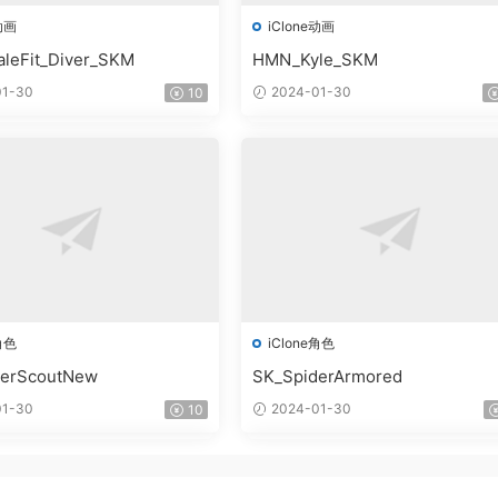
动画
iClone动画
leFit_Diver_SKM
HMN_Kyle_SKM
1-30
2024-01-30
10
角色
iClone角色
derScoutNew
SK_SpiderArmored
1-30
2024-01-30
10