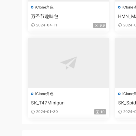
iClone角色
iClone
万圣节趣味包
HMN_Ma
2024-04-11
2024-0
9.9
iClone角色
iClone
SK_T47Minigun
SK_Spi
2024-01-30
2024-0
10