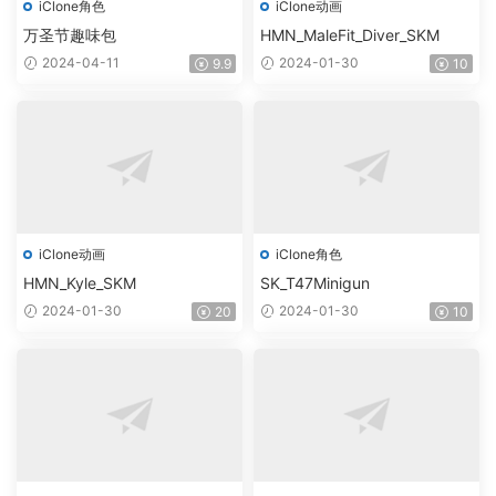
iClone角色
iClone动画
万圣节趣味包
HMN_MaleFit_Diver_SKM
2024-04-11
2024-01-30
9.9
10
iClone动画
iClone角色
HMN_Kyle_SKM
SK_T47Minigun
2024-01-30
2024-01-30
20
10