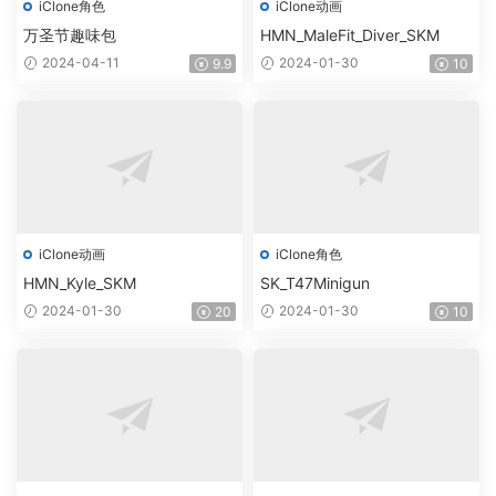
iClone角色
iClone动画
万圣节趣味包
HMN_MaleFit_Diver_SKM
2024-04-11
2024-01-30
9.9
10
iClone动画
iClone角色
HMN_Kyle_SKM
SK_T47Minigun
2024-01-30
2024-01-30
20
10