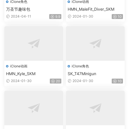
iClone角色
iClone动画
万圣节趣味包
HMN_MaleFit_Diver_SKM
2024-04-11
2024-01-30
9.9
10
iClone动画
iClone角色
HMN_Kyle_SKM
SK_T47Minigun
2024-01-30
2024-01-30
20
10