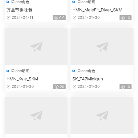
iClone角色
iClone动画
万圣节趣味包
HMN_MaleFit_Diver_SKM
2024-04-11
2024-01-30
9.9
10
iClone动画
iClone角色
HMN_Kyle_SKM
SK_T47Minigun
2024-01-30
2024-01-30
20
10