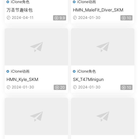
iClone角色
iClone动画
万圣节趣味包
HMN_MaleFit_Diver_SKM
2024-04-11
2024-01-30
9.9
10
iClone动画
iClone角色
HMN_Kyle_SKM
SK_T47Minigun
2024-01-30
2024-01-30
20
10