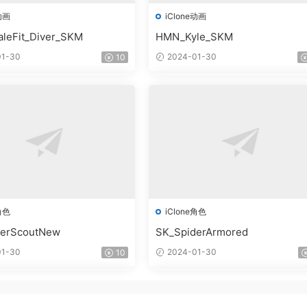
动画
iClone动画
leFit_Diver_SKM
HMN_Kyle_SKM
1-30
2024-01-30
10
角色
iClone角色
derScoutNew
SK_SpiderArmored
1-30
2024-01-30
10