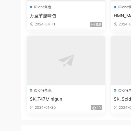
iClone角色
iClone
万圣节趣味包
HMN_Ma
2024-04-11
2024-0
9.9
iClone角色
iClone
SK_T47Minigun
SK_Spi
2024-01-30
2024-0
10