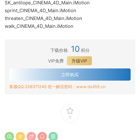
SK_antilope_CINEMA_4D_Main.iMotion
sprint_CINEMA_4D_Main.iMotion
threaten_CINEMA_4D_Main.iMotion
walk_CINEMA_4D_Main.iMotion
10
下载价格
积分
VIP免费
升级VIP
立即购买
客服QQ:258371245 统一解压密码：www.ds456.cn
0