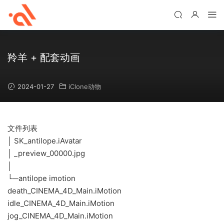
羚羊 + 配套动画
2024-01-27
iClone动物
文件列表
│ SK_antilope.iAvatar
│ _preview_00000.jpg
│
└─antilope imotion
death_CINEMA_4D_Main.iMotion
idle_CINEMA_4D_Main.iMotion
jog_CINEMA_4D_Main.iMotion