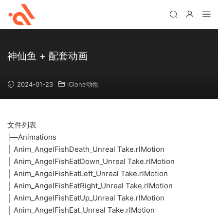
神仙鱼 + 配套动画
2024-01-23
iClone动物
文件列表
├─Animations
│ Anim_AngelFishDeath_Unreal Take.rlMotion
│ Anim_AngelFishEatDown_Unreal Take.rlMotion
│ Anim_AngelFishEatLeft_Unreal Take.rlMotion
│ Anim_AngelFishEatRight_Unreal Take.rlMotion
│ Anim_AngelFishEatUp_Unreal Take.rlMotion
│ Anim_AngelFishEat_Unreal Take.rlMotion