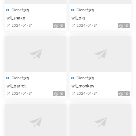
iClone动物
iClone动物
wil_snake
wil_pig
2024-01-31
2024-01-31
10
10
iClone动物
iClone动物
wil_parrot
wil_monkey
2024-01-31
2024-01-31
10
10