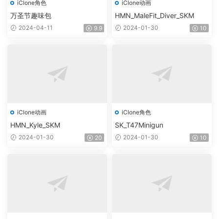
iClone角色
iClone动画
万圣节趣味包
HMN_MaleFit_Diver_SKM
2024-04-11
2024-01-30
9.9
10
iClone动画
iClone角色
HMN_Kyle_SKM
SK_T47Minigun
2024-01-30
2024-01-30
20
10